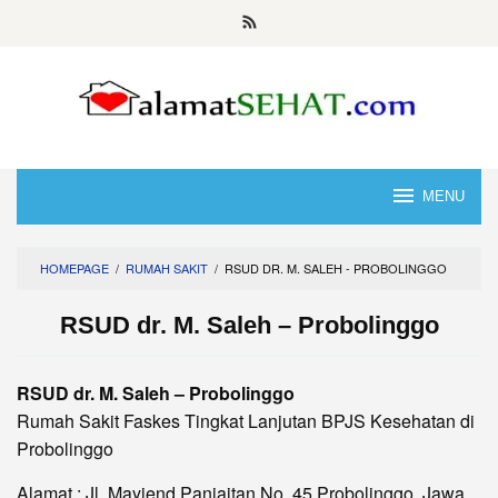
Skip
to
content
MENU
HOMEPAGE
/
RUMAH SAKIT
/
RSUD DR. M. SALEH - PROBOLINGGO
RSUD dr. M. Saleh – Probolinggo
RSUD dr. M. Saleh – Probolinggo
Rumah Sakit Faskes Tingkat Lanjutan BPJS Kesehatan di
Probolinggo
Alamat : Jl. Mayjend Panjaitan No. 45 Probolinggo, Jawa