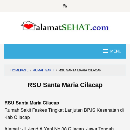
Skip
to
content
MENU
HOMEPAGE
/
RUMAH SAKIT
/
RSU SANTA MARIA CILACAP
RSU Santa Maria Cilacap
RSU Santa Maria Cilacap
Rumah Sakit Faskes Tingkat Lanjutan BPJS Kesehatan di
Kab Cilacap
Alamat : Jl. Jend A Yani No 38 Cilacap, Jawa Tengah