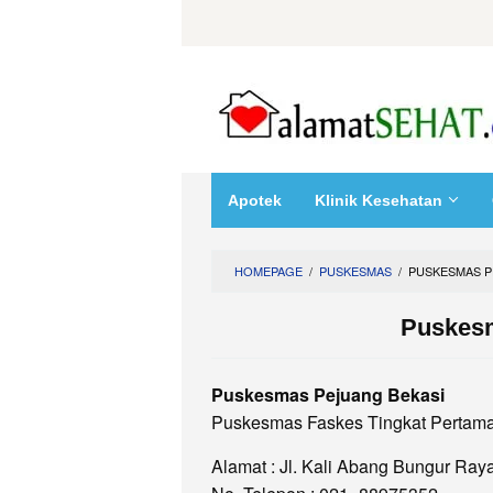
Skip
to
content
Apotek
Klinik Kesehatan
HOMEPAGE
/
PUSKESMAS
/
PUSKESMAS P
Puskesm
Puskesmas Pejuang Bekasi
Puskesmas Faskes Tingkat Pertama
Alamat : Jl. Kali Abang Bungur Raya