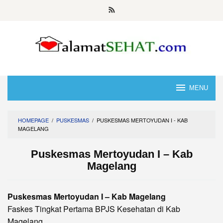
Skip
to
content
MENU
HOMEPAGE
/
PUSKESMAS
/
PUSKESMAS MERTOYUDAN I - KAB
MAGELANG
Puskesmas Mertoyudan I – Kab
Magelang
Puskesmas Mertoyudan I – Kab Magelang
Faskes Tingkat Pertama BPJS Kesehatan di Kab
Magelang