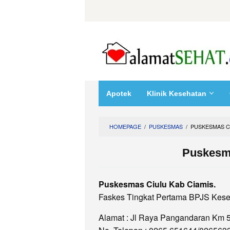
Skip
to
content
Apotek
Klinik Kesehatan
HOMEPAGE
/
PUSKESMAS
/
PUSKESMAS CI
Puskesm
Puskesmas Ciulu Kab Ciamis.
Faskes Tingkat Pertama BPJS Kese
Alamat : Jl Raya Pangandaran Km 5