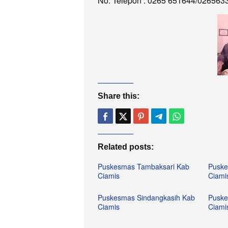
No. Telepon : 0265 651644/026563
Share this:
Related posts:
Puskesmas Tambaksari Kab
Puske
Ciamis
Ciami
Puskesmas Sindangkasih Kab
Puske
Ciamis
Ciami