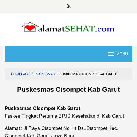
Skip
to
content
MENU
HOMEPAGE
/
PUSKESMAS
/
PUSKESMAS CISOMPET KAB GARUT
Puskesmas Cisompet Kab Garut
Puskesmas Cisompet Kab Garut
Faskes Tingkat Pertama BPJS Kesehatan di Kab Garut
Alamat : Jl Raya Cisompet No 74 Ds..Cisompet Kec.
Cisompet Kab Garut, Jawa Barat