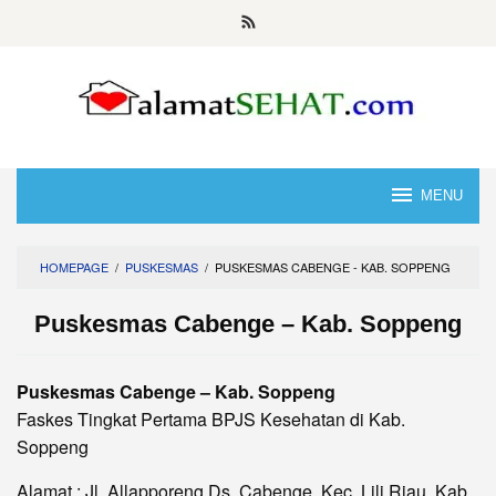
Skip
to
content
MENU
HOMEPAGE
/
PUSKESMAS
/
PUSKESMAS CABENGE - KAB. SOPPENG
Puskesmas Cabenge – Kab. Soppeng
Puskesmas Cabenge – Kab. Soppeng
Faskes Tingkat Pertama BPJS Kesehatan di Kab.
Soppeng
Alamat : Jl. Allapporeng Ds. Cabenge, Kec. Lili Riau, Kab.