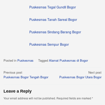
Puskesmas Tegal Gundil Bogor
Puskesmas Tanah Sareal Bogor
Puskesmas Sindang Barang Bogor
Puskesmas Sempur Bogor
Posted in
Puskesmas
Tagged
Alamat Puskesmas di Bogor
Post
Previous post
Next post
Puskesmas Bogor Tengah Bogor
Puskesmas Bogor Utara Bogor
navigation
Leave a Reply
Your email address will not be published.
Required fields are marked
*