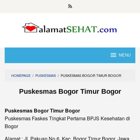
Skip
to
content
MENU
HOMEPAGE
/
PUSKESMAS
/
PUSKESMAS BOGOR TIMUR BOGOR
Puskesmas Bogor Timur Bogor
Puskesmas Bogor Timur Bogor
Puskesmas Faskes Tingkat Pertama BPJS Kesehatan di
Bogor
Alamat : Jl. Pakuan No.6, Kec. Bogor Timur Bogor, Jawa