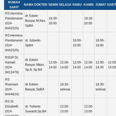
RUMAH
NAMA DOKTER
SENIN
SELASA
RABU
KAMIS
JUMAT
SABT
SAKIT
RS Hermina
dr. Edwin
Pandanaran
18.30-
18.30-
Basyar, M.Kes,
(024-
20.00
20.00
SpBA
8442525)
RS Hermina
Pandanaran
dr. Julianto,
18.00-
18.00-
(024-
SpBA
19.00
19.00
8442525)
RSUP Dr.
dr. Edwin
Kariadi
12.00-
12.00-
12.00-
12.00-
12.00-
12.00
Basyar, Mkes,
(024-
14.00
14.00
14.00
14.00
14.00
14.00
Sp.B, Sp.BA
8413476)
RS
Roemani
dr. Edwin
18.30-
18.30-
(024-
Basyar, SpBA
selesai
selesai
8444624)
RS St.
Elisabeth
dr. Yulianto
12.00-
12.00-
(024-
Suwardi,Sp.BA
13.00
13.00