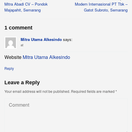
Mitra Abadi CV – Pondok
Modern Internasional PT Tbk –
navigation
Majapahit, Semarang
Gatot Subroto, Semarang
1 comment
Mitra Utama Alkesindo
says:
at
Website
Mitra Utama Alkesindo
Reply
Leave a Reply
Your email address will not be published.
Required fields are marked
*