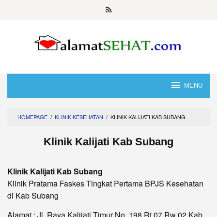
Skip
to
content
MENU
HOMEPAGE
/
KLINIK KESEHATAN
/
KLINIK KALIJATI KAB SUBANG
Klinik Kalijati Kab Subang
Klinik Kalijati Kab Subang
Klinik Pratama Faskes Tingkat Pertama BPJS Kesehatan
di Kab Subang
Alamat : Jl. Raya Kalijati Timur No. 198 Rt 07 Rw 02 Kab.