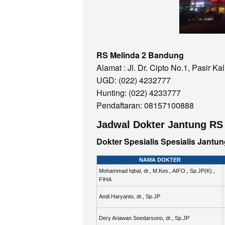
RS Melinda 2 Bandung
Alamat : Jl. Dr. Cipto No.1, Pasir K
UGD: (022) 4232777
Hunting: (022) 4233777
Pendaftaran: 08157100888
Jadwal Dokter Jantung RS
Dokter Spesialis Spesialis Jantun
NAMA DOKTER
Mohammad Iqbal, dr., M.Kes., AIFO., Sp.JP(K).,
FIHA
Andi Haryanto, dr., Sp.JP
Dery Ariawan Soedarsono, dr., Sp.JP