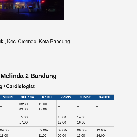
aliki, Kec. Cicendo, Kota Bandung
 Melinda 2 Bandung
g / Cardiologist
SENIN
SELASA
RABU
KAMIS
JUMAT
SABTU
08:30-
15:00-
–
–
–
–
09:30
17:00
15:00-
15:00-
14:00-
–
–
–
17:00
17:00
16:00
09:00-
09:00-
07:00-
09:00-
12:00-
–
11:00
11:00
08:00
11:00
14:00