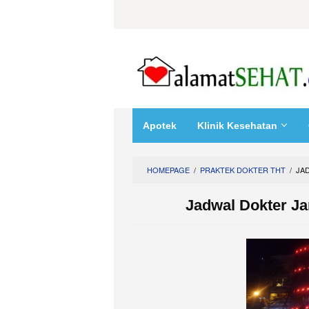
Skip
to
content
Apotek
Klinik Kesehatan
HOMEPAGE
/
PRAKTEK DOKTER THT
/
JA
Jadwal Dokter J