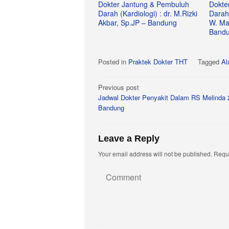
Dokter Jantung & Pembuluh
Dokte
Darah (Kardiologi) : dr. M.Rizki
Darah 
Akbar, Sp.JP – Bandung
W. Ma
Band
Posted in
Praktek Dokter THT
Tagged
Al
Post
Previous post
Jadwal Dokter Penyakit Dalam RS Melinda 
navigation
Bandung
Leave a Reply
Your email address will not be published.
Requi