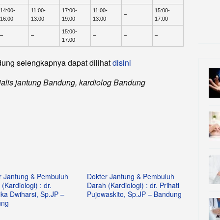
14:00-
11:00-
17:00-
11:00-
15:00-
–
16:00
13:00
19:00
13:00
17:00
15:00-
–
–
–
–
–
17:00
dung selengkapnya dapat dilihat
disini
sialis jantung Bandung, kardiolog Bandung
r Jantung & Pembuluh
Dokter Jantung & Pembuluh
(Kardiologi) : dr.
Darah (Kardiologi) : dr. Prihati
ka Dwiharsi, Sp.JP –
Pujowaskito, Sp.JP – Bandung
ung