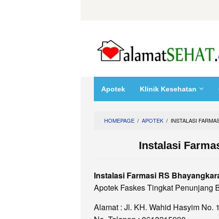
Skip
to
content
Apotek
Klinik Kesehatan
HOMEPAGE
/
APOTEK
/
INSTALASI FARMA
Instalasi Farm
Instalasi Farmasi RS Bhayangkar
Apotek Faskes Tingkat Penunjang 
Alamat : Jl. KH. Wahid Hasyim No.