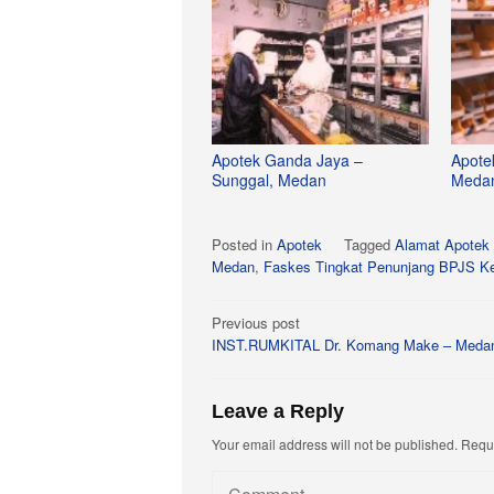
Apotek Ganda Jaya –
Apote
Sunggal, Medan
Meda
Posted in
Apotek
Tagged
Alamat Apotek
Medan
,
Faskes Tingkat Penunjang BPJS K
Post
Previous post
INST.RUMKITAL Dr. Komang Make – Meda
navigation
Leave a Reply
Your email address will not be published.
Requi