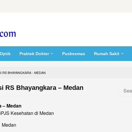
Optik
Praktek Dokter
Puskesmas
Rumah Sakit
SI RS BHAYANGKARA - MEDAN
asi RS Bhayangkara – Medan
Searc
for:
a – Medan
BPJS Kesehatan di Medan
 1 Medan