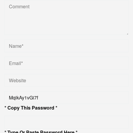
* Copy This Password *
* Type Or Paste Password Here *