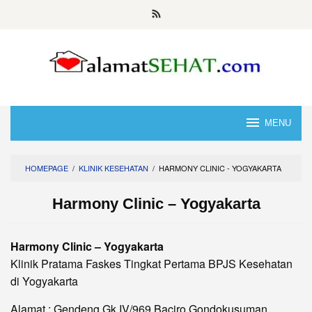
Skip
to
content
MENU
HOMEPAGE
/
KLINIK KESEHATAN
/
HARMONY CLINIC - YOGYAKARTA
Harmony Clinic – Yogyakarta
Harmony Clinic – Yogyakarta
Klinik Pratama Faskes Tingkat Pertama BPJS Kesehatan
di Yogyakarta
Alamat : Gendeng Gk IV/969 Baciro Gondokusuman,