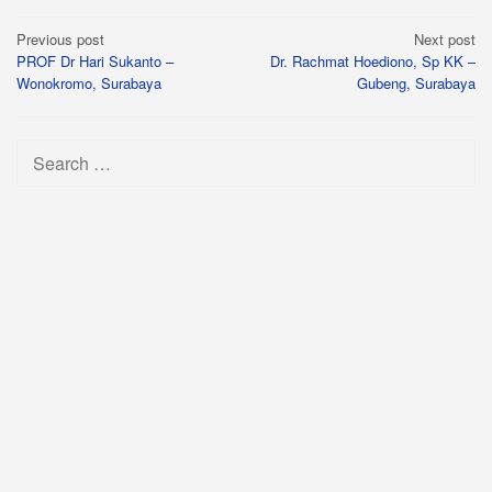
Post
Previous post
Next post
PROF Dr Hari Sukanto –
Dr. Rachmat Hoediono, Sp KK –
navigation
Wonokromo, Surabaya
Gubeng, Surabaya
Search
for: