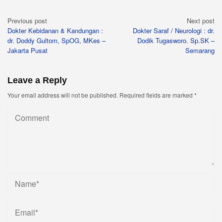
Post
Previous post
Next post
Dokter Kebidanan & Kandungan :
Dokter Saraf / Neurologi : dr.
navigation
dr. Doddy Gultom, SpOG, MKes –
Dodik Tugasworo. Sp.SK –
Jakarta Pusat
Semarang
Leave a Reply
Your email address will not be published.
Required fields are marked
*