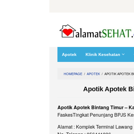
Skip
to
content
Apotek
Klinik Kesehatan
HOMEPAGE
/
APOTEK
/
APOTIK APOTEK B
Apotik Apotek B
Apotik Apotek Bintang Timur – 
FaskesTingkat Penunjang BPJS Ke
Alamat : Komplek Terminal Lawang 