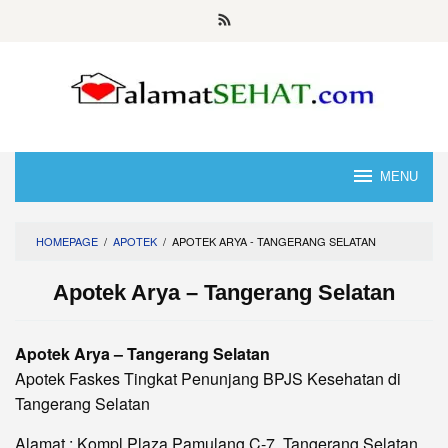
Skip
to
content
MENU
HOMEPAGE
/
APOTEK
/
APOTEK ARYA - TANGERANG SELATAN
Apotek Arya – Tangerang Selatan
Apotek Arya – Tangerang Selatan
Apotek Faskes Tingkat Penunjang BPJS Kesehatan di
Tangerang Selatan
Alamat : Kompl Plaza Pamulang C-7, Tangerang Selatan