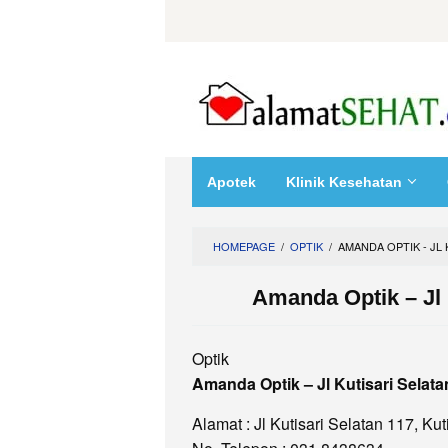
Skip
to
content
Apotek
Klinik Kesehatan
HOMEPAGE
/
OPTIK
/
AMANDA OPTIK - JL 
Amanda Optik – Jl 
Optik
Amanda Optik – Jl Kutisari Selat
Alamat : Jl Kutisari Selatan 117, K