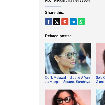
No. Telepon : 031 8438634
Share this:
Related posts:
Optik Melawai – Jl Jend A Yani
Seis O
73 Maspion Square, Surabaya
Giant