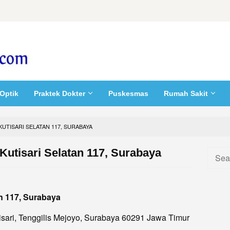
Optik
Praktek Dokter
Puskesmas
Rumah Sakit
KUTISARI SELATAN 117, SURABAYA
Kutisari Selatan 117, Surabaya
Searc
for:
an 117, Surabaya
utisari, Tenggilis Mejoyo, Surabaya 60291 Jawa Timur