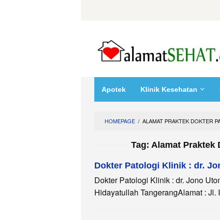
Skip
to
content
Apotek
Klinik Kesehatan
HOMEPAGE
/
ALAMAT PRAKTEK DOKTER PA
Tag:
Alamat Praktek 
Dokter Patologi Klinik : dr. 
Dokter Patologi Klinik : dr. Jono U
Hidayatullah TangerangAlamat : Jl. I