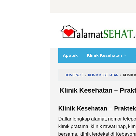
Skip
to
content
Apotek
Klinik Kesehatan
HOMEPAGE
/
KLINIK KESEHATAN
/
KLINIK
Klinik Kesehatan – Prak
Klinik Kesehatan – Prakte
Daftar lengkap alamat, nomor telepon
klinik pratama, klinik rawat inap, kli
bersama, klinik terdekat di Kebayora