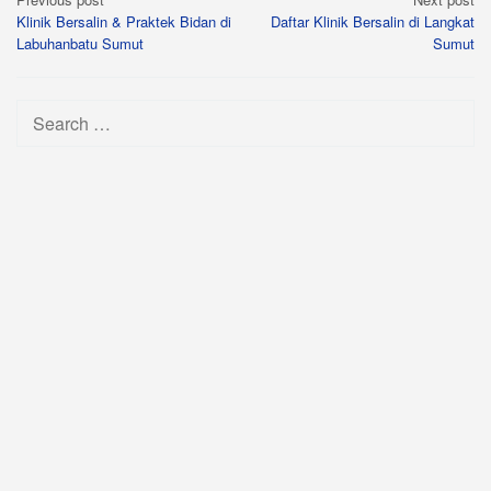
Post
Klinik Bersalin & Praktek Bidan di
Daftar Klinik Bersalin di Langkat
navigation
Labuhanbatu Sumut
Sumut
Search
for: