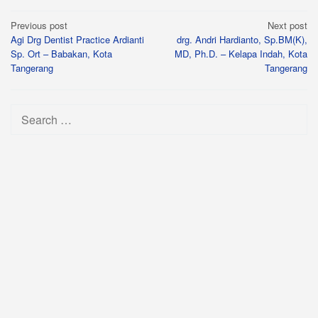
Post
Previous post
Next post
Agi Drg Dentist Practice Ardianti
drg. Andri Hardianto, Sp.BM(K),
navigation
Sp. Ort – Babakan, Kota
MD, Ph.D. – Kelapa Indah, Kota
Tangerang
Tangerang
Search
for: