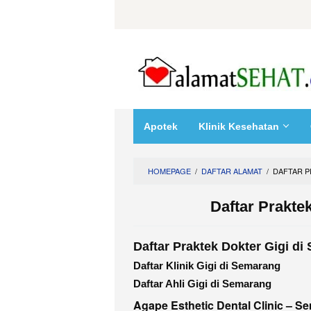
Skip
to
content
Apotek
Klinik Kesehatan
HOMEPAGE
/
DAFTAR ALAMAT
/
DAFTAR P
Daftar Prakte
Daftar Praktek Dokter Gigi d
Daftar Klinik Gigi di Semarang
Daftar Ahli Gigi di Semarang
Agape Esthetic Dental Clinic – 