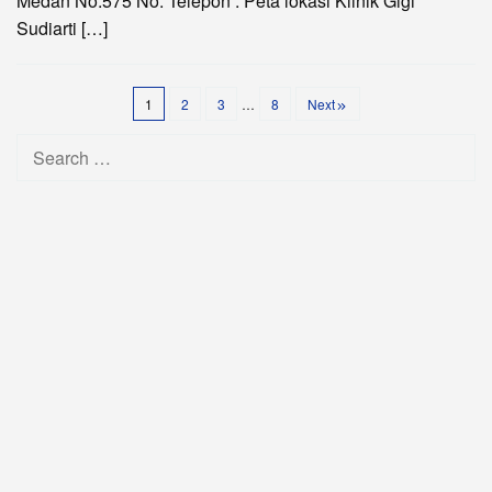
Medan No.575 No. Telepon : Peta lokasi Klinik Gigi
Sudiarti […]
1
2
3
…
8
Next
Search
for: