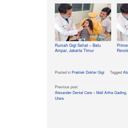
Rumah Gigi Sehat – Batu
Prime
Ampar, Jakarta Timur
Revolu
Posted in
Praktek Dokter Gigi
Tagged
Al
Post
Previous post
Alexander Dental Care – Mall Artha Gading,
navigation
Utara