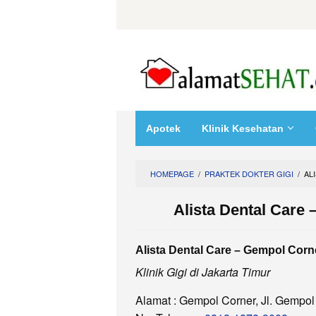
Skip
to
content
Apotek
Klinik Kesehatan
HOMEPAGE
/
PRAKTEK DOKTER GIGI
/
AL
Alista Dental Care
Alista Dental Care – Gempol Corne
Klinik Gigi di Jakarta Timur
Alamat : Gempol Corner, Jl. Gempo