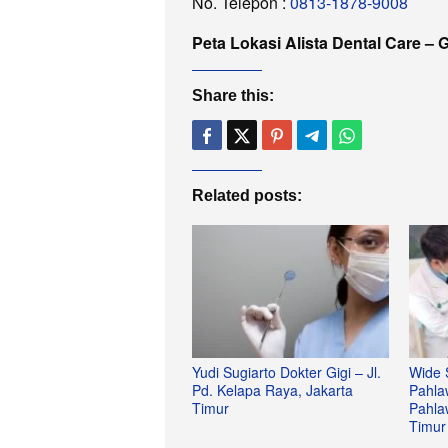
No. Telepon :
0813-1878-9008
Peta Lokasi Alista Dental Care – 
Share this:
Related posts:
Yudi Sugiarto Dokter Gigi – Jl.
Wide S
Pd. Kelapa Raya, Jakarta
Pahlaw
Timur
Pahla
Timur